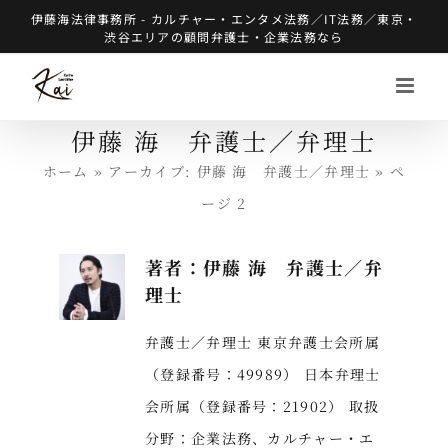
Skip
伊藤海法律事務所 - カルチャー・エンタメ法務／IT法務／東京・
渋谷エリアの顧問弁護士・企業法務なら
to
content
伊藤 海 弁護士／弁理士
ホーム
»
アーカイブ: 伊藤 海 弁護士／弁理士
»
ペ
ージ 2
著者：
伊藤 海 弁護士／弁
理士
弁護士／弁理士 東京弁護士会所属
（登録番号：49989） 日本弁理士
会所属（登録番号：21902） 取扱
分野：企業法務、カルチャー・エ