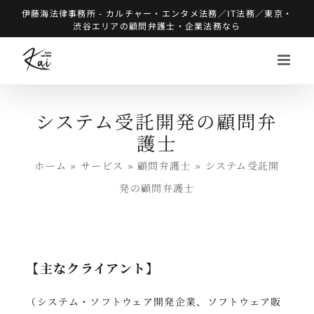
Skip
伊藤海法律事務所 - カルチャー・エンタメ法務／IT法務／東京・
渋谷エリアの顧問弁護士・企業法務なら
to
content
システム受託開発の顧問弁
護士
ホーム
»
サービス
»
顧問弁護士
»
システム受託開
発の顧問弁護士
【主なクライアント】
（システム・ソフトウェア開発企業、ソフトウェア販