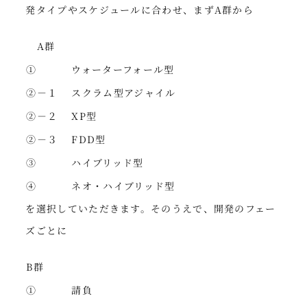
発タイプやスケジュールに合わせ、まずA群から
A群
①
ウォーターフォール型
②－１
スクラム型アジャイル
②－２
XP型
②－３
FDD型
③
ハイブリッド型
④
ネオ・ハイブリッド型
を選択していただきます。そのうえで、開発のフェー
ズごとに
B群
①
請負