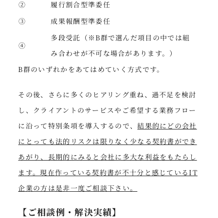
②
履行割合型準委任
③
成果報酬型準委任
多段受託（※B群で選んだ項目の中では組
④
み合わせが不可な場合があります。）
B群のいずれかをあてはめていく方式です。
その後、さらに多くのヒアリング重ね、過不足を検討
し、クライアントのサービスやご希望する業務フロー
に沿って特別条項を導入するので、
結果的にどの会社
にとっても法的リスクは限りなく少なる契約書ができ
あがり、長期的にみると会社に多大な利益をもたらし
ます。現在作っている契約書が不十分と感じているIT
企業の方は是非一度ご相談下さい。
【ご相談例・解決実績】