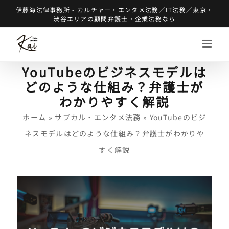
Skip
伊藤海法律事務所 - カルチャー・エンタメ法務／IT法務／東京・
渋谷エリアの顧問弁護士・企業法務なら
to
content
YouTubeのビジネスモデルは
どのような仕組み？弁護士が
わかりやすく解説
ホーム
»
サブカル・エンタメ法務
»
YouTubeのビジ
ネスモデルはどのような仕組み？弁護士がわかりや
すく解説
View
Larger
Image