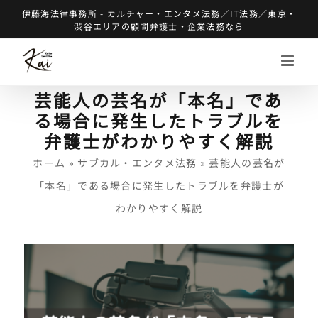
Skip
伊藤海法律事務所 - カルチャー・エンタメ法務／IT法務／東京・
渋谷エリアの顧問弁護士・企業法務なら
to
content
芸能人の芸名が「本名」であ
る場合に発生したトラブルを
弁護士がわかりやすく解説
ホーム
»
サブカル・エンタメ法務
»
芸能人の芸名が
「本名」である場合に発生したトラブルを弁護士が
わかりやすく解説
View
Larger
Image