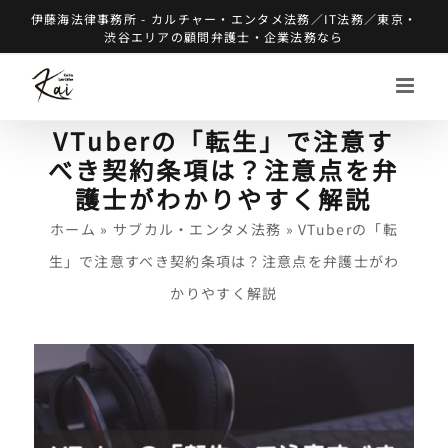
Skip
伊藤海法律事務所 - カルチャー・エンタメ法務／IT法務／東京・
渋谷エリアの顧問弁護士・企業法務なら
to
content
VTuberの「転生」で注意す
べき契約条項は？注意点を弁
護士がわかりやすく解説
ホーム
»
サブカル・エンタメ法務
»
VTuberの「転
生」で注意すべき契約条項は？注意点を弁護士がわ
かりやすく解説
View
Larger
Image